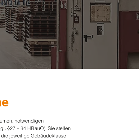
he
äumen, notwendigen
l. §27 – 34 HBauO). Sie stellen
 die jeweilige Gebäudeklasse