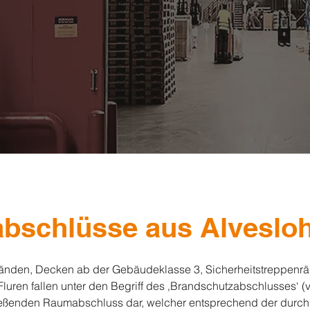
bschlüsse aus Alveslo
nden, Decken ab der Gebäudeklasse 3, Sicherheitstreppenr
ren fallen unter den Begriff des ‚Brandschutzabschlusses‘ (vg
ießenden Raumabschluss dar, welcher entsprechend der durch